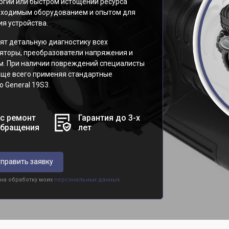
ргии или быстром истощении ресурса
обходимым оборудованием и опытом для
я устройства.
ят детальную диагностику всех
яторы, преобразователи напряжения и
м. При наличии повреждений специалисты
аще всего применяя стандартные
 General 19S3.
с ремонт
Гарантия до 3-х
обращения
лет
править заявку
 на обработку моих
персональных данных.