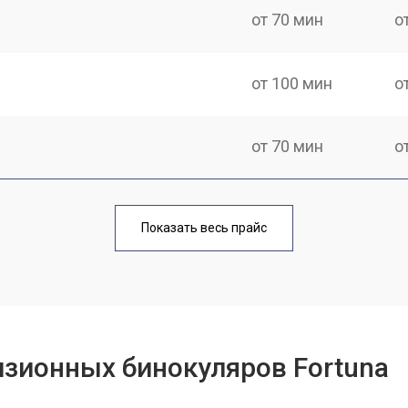
от 70 мин
о
от 100 мин
о
от 70 мин
о
от 40 мин
о
Показать весь прайс
от 110 мин
о
от 60 мин
о
зионных бинокуляров Fortuna
от 60 мин
о