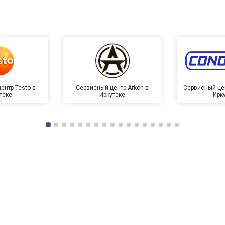
ентр Testo в
Сервисный центр Arkon в
Сервисный це
тске
Иркутске
Ирк