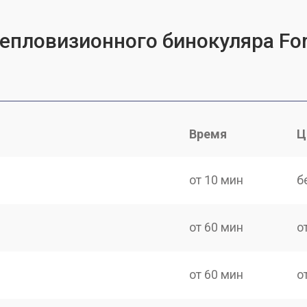
тепловизионного бинокуляра For
Время
Ц
от 10 мин
б
от 60 мин
о
от 60 мин
о