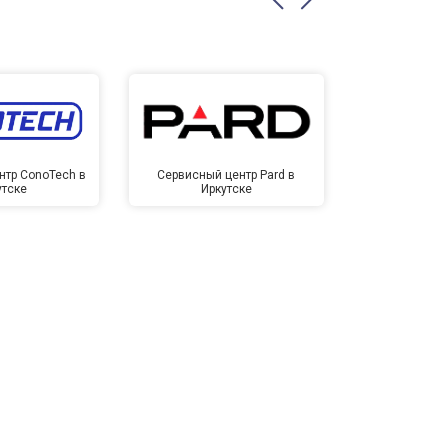
нтр ConoTech в
Сервисный центр Pard в
Сервисный ц
утске
Иркутске
Ирк