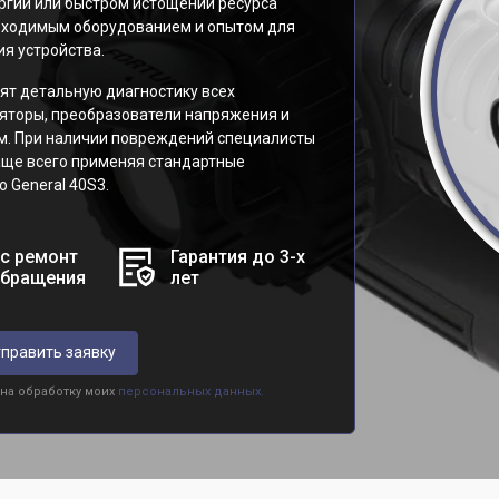
ргии или быстром истощении ресурса
обходимым оборудованием и опытом для
я устройства.
ят детальную диагностику всех
яторы, преобразователи напряжения и
м. При наличии повреждений специалисты
аще всего применяя стандартные
 General 40S3.
с ремонт
Гарантия до 3-х
обращения
лет
править заявку
 на обработку моих
персональных данных.