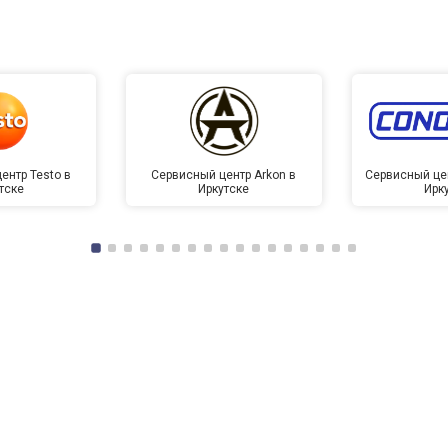
ентр Testo в
Сервисный центр Arkon в
Сервисный це
тске
Иркутске
Ирк