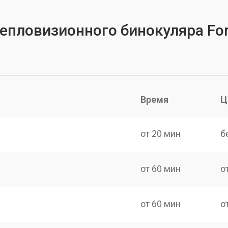
тепловизионного бинокуляра For
Время
Ц
от 20 мин
б
от 60 мин
о
от 60 мин
о