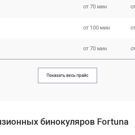
от 70 мин
о
от 100 мин
о
от 70 мин
о
от 40 мин
о
Показать весь прайс
от 110 мин
о
от 60 мин
о
зионных бинокуляров Fortuna
от 60 мин
о