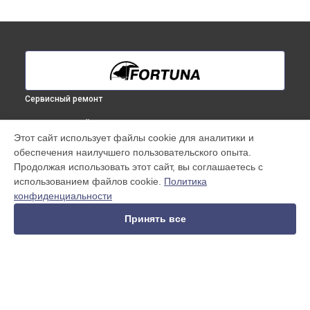
Сервисный ремонт
ВЫБЕРИ СВОЙ ГОРОД
Этот сайт использует файлы cookie для аналитики и
Замена электронных компонентов тепловизионного
обеспечения наилучшего пользовательского опыта.
прицела General 19M3 Fortuna в
Краснодаре
Продолжая использовать этот сайт, вы соглашаетесь с
Замена электронных компонентов тепловизионного
использованием файлов cookie.
Политика
прицела General 19M3 Fortuna в
Ростове-на-Дону
конфиденциальности
Замена электронных компонентов тепловизионного
прицела General 19M3 Fortuna в
Нижнем Новгороде
Принять все
Замена электронных компонентов тепловизионного
прицела General 19M3 Fortuna в
Новосибирске
Замена электронных компонентов тепловизионного
прицела General 19M3 Fortuna в
Челябинске
Замена электронных компонентов тепловизионного
УСТРОЙСТВА
прицела General 19M3 Fortuna в
Екатеринбурге